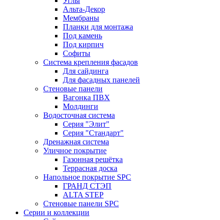
Углы
Альта-Декор
Мембраны
Планки для монтажа
Под камень
Под кирпич
Софиты
Система крепления фасадов
Для сайдинга
Для фасадных панелей
Стеновые панели
Вагонка ПВХ
Молдинги
Водосточная система
Серия "Элит"
Серия "Стандарт"
Дренажная система
Уличное покрытие
Газонная решётка
Террасная доска
Напольное покрытие SPC
ГРАНД СТЭП
ALTA STEP
Стеновые панели SPC
Серии и коллекции