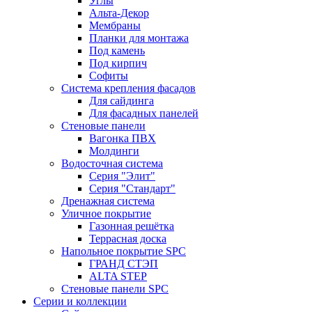
Углы
Альта-Декор
Мембраны
Планки для монтажа
Под камень
Под кирпич
Софиты
Система крепления фасадов
Для сайдинга
Для фасадных панелей
Стеновые панели
Вагонка ПВХ
Молдинги
Водосточная система
Серия "Элит"
Серия "Стандарт"
Дренажная система
Уличное покрытие
Газонная решётка
Террасная доска
Напольное покрытие SPC
ГРАНД СТЭП
ALTA STEP
Стеновые панели SPC
Серии и коллекции