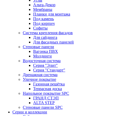
Углы
Альта-Декор
Мембраны
Планки для монтажа
Под камень
Под кирпич
Софиты
Система крепления фасадов
Для сайдинга
Для фасадных панелей
Стеновые панели
Вагонка ПВХ
Молдинги
Водосточная система
Серия "Элит"
Серия "Стандарт"
Дренажная система
Уличное покрытие
Газонная решётка
Террасная доска
Напольное покрытие SPC
ГРАНД СТЭП
ALTA STEP
Стеновые панели SPC
Серии и коллекции